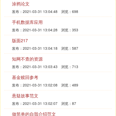
了。他厌恶所谓“无欲的静观”，而主张：“美在哪里？
涂鸦论文
在我须以全意志意欲的地方；在我愿意爱和死，使
发布：2021-03-31 13:04:48
浏览：698
意象不只保持为意象的地方。爱和死：永远一致。求
手机数据库应用
爱的意志：这也就是甘愿赴死。”
第二、美是强力的形象显现。“当强力变得仁慈并下
发布：2021-03-31 13:04:28
浏览：353
降为可见之时，我称这样的下降为美。”
版面217
尼采对美感心理主要有以下几种分析：
第一，联想说。美的判断“赋予那个少许发它的对象
发布：2021-03-31 13:04:18
浏览：587
以一种魔力，这种魔力是以各个美的判断之间的联想
知网不查的资源
为条件的，却与那个对象的本质完全无关。”把一个
发布：2021-03-31 13:03:43
浏览：713
对象感受为美的，是因为这个对象激活了主体无意识
中对以往种种美好体验的回忆，所有这些体验相互少
基金赎回参考
激励，集结在这个对象周围了。所以，美感是以无意
发布：2021-03-31 13:02:08
浏览：489
识联想为基础的一种错觉。
第二，动物性快感混合说。我们身上存在着性部动、
悬疑故事范文
醉、残酷等动物性快感状态，当一个对象少许起这些
发布：2021-03-31 13:02:07
浏览：87
快感状态所寓区域的兴奋之时，“动物性的快感和欲
望的这些极其精妙的细微差别的混合就是审美状
做简单的自我介绍范文