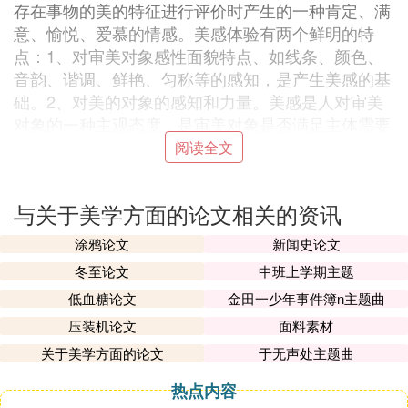
存在事物的美的特征进行评价时产生的一种肯定、满
意、愉悦、爱慕的情感。美感体验有两个鲜明的特
点：1、对审美对象感性面貌特点、如线条、颜色、
音韵、谐调、鲜艳、匀称等的感知，是产生美感的基
础。2、对美的对象的感知和力量。美感是人对审美
对象的一种主观态度，是审美对象是否满足主体需要
的关系的反映。审美就是对美与丑进行鉴赏，只有通
阅读全文
过认识、评价、鉴赏活动，才可能产生美感。由于每
个人的审美需要、观点、标准、能力和文化背景的不
与关于美学方面的论文相关的资讯
同，因而对同一对象的美感体验也不相同，不仅对美
与丑的评价鉴赏能引起人的美感，而且对善恶的评估
涂鸦论文
新闻史论文
也会影响人的审美感受与体验。
冬至论文
中班上学期主题
（二）美与美感
低血糖论文
金田一少年事件簿n主题曲
什么是美？尼采的理解，除“外观的幻觉”[2]说和“生命
压装机论文
面料素材
力的丰盈在对象上的投射”说之外，还有以下几点什
得注意的提法：
关于美学方面的论文
于无声处主题曲
第一、美是强烈欲求之所系。尼采认为，自康德以
热点内容
来，一切美学理论都被“无利害关系”这个概念败坏