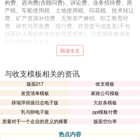
构费、咨询费(含顾问费)、诉讼费、业务招待费、房
产税。车船使用税、土地使用税、印花税、技术转让
费、矿产资源补偿费、无形资产摊销、职工教育经
费、研究与开发费、排污费、存货盘亏或盘盈(不包
括应计入营业外支出的存货损失)。计提的坏账准备
和存货跌价准备等。
阅读全文
2、发生的行政管理部门人员的工资及福利费，借记
本科目，贷记“应付工资”、“应付福利费”科目。行政
管理部门计提的固定资产折旧，借记本科目，贷
与收支模板相关的资讯
记“累计折旧”科目。支付的办公费、修理费、水电费
等，借记本科目，贷记“银行存款”等科目。交纳待业
版面217
收支模板
保险费、劳动保险费时，借记本科目，贷记“银行存
发货清单模板
家政公司模板
款”科目。支付业务招待费、聘请中介机构费、咨询
薛瑞萍班级日志电子版
欠款条模板
费、诉讼费、技术转让费、职工教育经费、研究开发
乳与卵电子版
ppt模板付费
费时，借记本科目，贷记“银行存款”等科目。按规定
质量对于一个企业的意义的摘要
版面空白率
计算出应交的矿产资源补偿费，借记本科目，贷
记“其他应交款”科目。按规定计算出应交给工会部门
热点内容
的工会经费，借记本科目，贷记“其他应付款”科目。