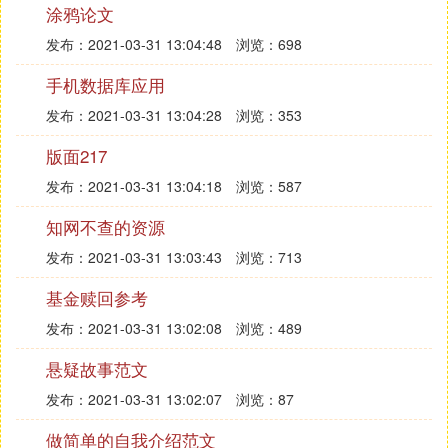
涂鸦论文
按规定计算出应交的房产税、车船使用税、土地使用
税，借记本科目，贷记“应交税金”科目。无形资产、
发布：2021-03-31 13:04:48
浏览：698
长期待摊费用按规定摊销时，借记本科目，贷记“无
手机数据库应用
形资产”、“长期待摊费用”科目。按规定计提的坏账准
发布：2021-03-31 13:04:28
浏览：353
备和存货跌价准备，借记本科目，贷记“坏账准
备”、“存货跌价准备”科目。
版面217
3、商品流通企业可不设置本科目，本科目的核算内
发布：2021-03-31 13:04:18
浏览：587
容可并入“营业费用”科目核算。
知网不查的资源
4、本科目应按费用项月设置明细账，进行明细核
发布：2021-03-31 13:03:43
浏览：713
算。
基金赎回参考
5、期末，应将本科目的余额转入“本年利润”科目，结
转后本科目应无余额。
发布：2021-03-31 13:02:08
浏览：489
二、营业费用
悬疑故事范文
1、本科目核算企业销售商品过程中发生的费用，包
发布：2021-03-31 13:02:07
浏览：87
括运输费、装卸费、包装费、保险费、展览费和广告
做简单的自我介绍范文
费，以及为销售本企业商品而专设的销售机构(含销