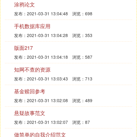
涂鸦论文
对于国内SCI期刊重复率检测来说，一般整体超过1
5%就算重复，要求严格的5%以上就会被拒。比如一
发布：2021-03-31 13:04:48
浏览：698
句话你连续5个单词和别的文献一样就算重复1%，若
手机数据库应用
是一整长句和别人完全一样，可能重复率就大于
1%，在一个文章中若是15处这样的地方，那么就有
发布：2021-03-31 13:04:28
浏览：353
可能被拒了。
版面217
发布：2021-03-31 13:04:18
浏览：587
国际SCI期刊重复率检测要求更严格，最保险的是5%
以内，大多SCI期刊重复率超过5%直接拒稿，因为这
知网不查的资源
些
出版
社不缺优质的稿件，正常Reference可排除一
发布：2021-03-31 13:03:43
浏览：713
般不算抄袭。
基金赎回参考
一般自己写的基本上不用担心重复率的问题，如果心
发布：2021-03-31 13:02:08
浏览：489
里没底可以考虑采用turnitin对即将发表的SCI期刊重
复率进行预先论文检测，但是要收费的，在国内找人
悬疑故事范文
代查10元/1000字（在早检测论文检测平台可检测Tur
发布：2021-03-31 13:02:07
浏览：87
nitin不入库24小时检测），官方自查版收6美金进行
论文查重。
做简单的自我介绍范文