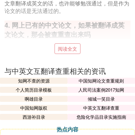
文章翻译成英文的话，也许能够勉强通过，但是作为
论文的话是无法通过的。
4. 网上已有的中文论文，如果被翻译成英
文论文，那会被查重查出来吗
先查重一下看看，如果没事那就是真的没事，如果查
阅读全文
重了，就找清北医学翻译降重一下，我有一篇论文从
百分之三十降到了百分之六。
与中英文互翻译查重相关的资讯
5. 现在查重工具能做中英文转换检测吗
知网不查的资源
中国知网论文查重规则
由于turnitin论文检测系统不同的账号权限不一样，其
个人简历目录模板
人民司法案例2017知网
中学生账号提交的作业或者论文一般只能提交一次，
啊雄目录
倾城一笑目录
重复提交时有可能会检测出来100%的重复率，这个
中国知网版权
中英文互翻译查重
是否永久被turnitin收录，可以由教授在开班时在是否
收录那里设置，因此建议如不太清楚是否会被收录，
西游补目录
危险化学品目录实施指南
请不要上传检测。
热点内容