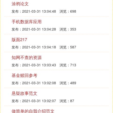
涂鸦论文
改变他们学习懒散现象；但是他们的学习态度的转变
发布：2021-03-31 13:04:48
浏览：698
还是存在反复。这就需要我们任课教师的耐心，有问
题随时处理。
手机数据库应用
二、 教给他们学习的方法
发布：2021-03-31 13:04:28
浏览：353
可以这样说，学困生的基础在不同程度上都差，鉴于
是此种情况，所以我在辅导时，先从简单的概念、公
版面217
式入手，通过多种形式的练习，帮助他们掌握所学知
发布：2021-03-31 13:04:18
浏览：587
识，在此基础上，再辅导学困生做些有针对性的练
习，达到提高数学学习能力的目的。
知网不查的资源
三、 加强课外辅导
发布：2021-03-31 13:03:43
浏览：713
然，学困生辅导工作是一项复杂而又艰巨的工作，要
基金赎回参考
更有效地提高他们的学习成绩，还要加强课外辅导
（学习、心理），除了要在学习上辅导外，对于要在
发布：2021-03-31 13:02:08
浏览：489
学习上辅导外，对于他们心理的变化，我做到了及时
悬疑故事范文
了解，经常与他们谈心、沟通，对他们出现的问题对
症下药，在这学期里数学辅导工作取得了事半功倍的
发布：2021-03-31 13:02:07
浏览：87
效果。
做简单的自我介绍范文