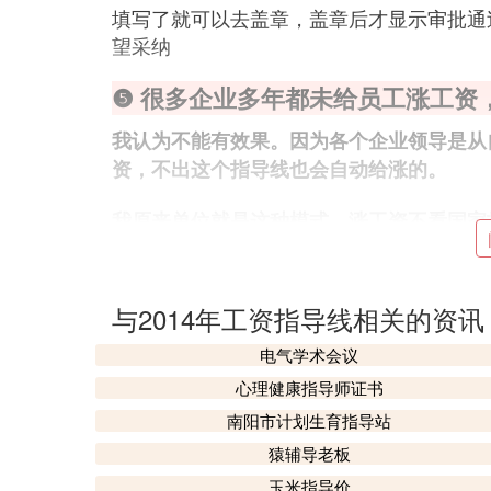
填写了就可以去盖章，盖章后才显示审批通
望采纳
❺ 很多企业多年都未给员工涨工资
我认为不能有效果。因为各个企业领导是从
资，不出这个指导线也会自动给涨的。
我原来单位就是这种模式，涨工资不看国家
以，他就会给你涨一百两百的，但是也不会
薪作为奖励，别的就没有了。
我觉得这些事情都太正常不过了，换位思考
与2014年工资指导线相关的资讯
资也会很困难，毕竟那是从自己兜里往外拿
电气学术会议
❻ 工资指导线的现状
心理健康指导师证书
南阳市计划生育指导站
2009年8月3日，广东省劳动和社会保障厅
猿辅导老板
知》，规定本年度工资增长基准线为7%，上
玉米指导价
字样。