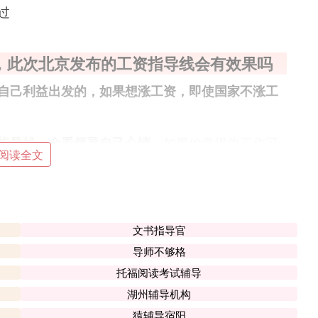
过
，此次北京发布的工资指导线会有效果吗
自己利益出发的，如果想涨工资，即使国家不涨工
如果他觉得你工作可
指导线，全看领导自己心情。
阅读全文
涨太多。如果公司效益好了，他也只会到年底开双
如果你是老板做在那个位置，我相信你给员工涨工
钱，领导更喜欢往兜里放钱的感觉。
文书指导官
导师不够格
托福阅读考试辅导
发布了《关于公布广东省2009年企业工资指导线的通
湖州辅导机构
线为12%。其中首次出现了“下线为零或负增长”的
猿辅导宿阳