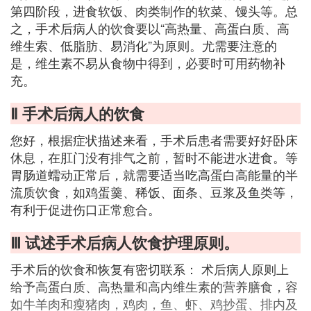
第四阶段，进食软饭、肉类制作的软菜、馒头等。总
之，手术后病人的饮食要以“高热量、高蛋白质、高
维生索、低脂肪、易消化”为原则。尤需要注意的
是，维生素不易从食物中得到，必要时可用药物补
充。
Ⅱ 手术后病人的饮食
您好，根据症状描述来看，手术后患者需要好好卧床
休息，在肛门没有排气之前，暂时不能进水进食。等
胃肠道蠕动正常后，就需要适当吃高蛋白高能量的半
流质饮食，如鸡蛋羹、稀饭、面条、豆浆及鱼类等，
有利于促进伤口正常愈合。
Ⅲ 试述手术后病人饮食护理原则。
手术后的饮食和恢复有密切联系： 术后病人原则上
给予高蛋白质、高热量和高内维生素的营养膳食，容
如牛羊肉和瘦猪肉，鸡肉，鱼、虾、鸡抄蛋、排内及