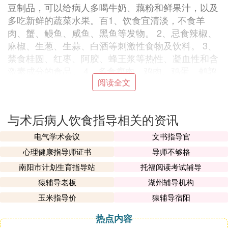
豆制品，可以给病人多喝牛奶、藕粉和鲜果汁，以及
多吃新鲜的蔬菜水果。百1、饮食宜清淡，不食羊
肉、蟹、鳗鱼、咸鱼、黑鱼等发物。 2、忌食辣椒、
麻椒、生葱、生蒜、白酒等刺激性食物及饮料。 3、
禁食桂圆、红枣、阿胶、蜂王浆等热性、凝血性和含
激素成分的食品。 4、多食瘦肉、鸡肉、鸡蛋、鹌鹑
阅读全文
蛋、鲫鱼、甲鱼、白鱼、白菜、芦度笋、芹菜、菠
菜、黄瓜、冬瓜、 香菇、豆腐、海带、紫菜、水果
等。
与术后病人饮食指导相关的资讯
Ⅳ 手术后吃什么好手术后饮食注意事项
电气学术会议
文书指导官
健康是个宝，可人们往往失去之后才知道健康的重要
心理健康指导师证书
导师不够格
性。生病了，能吃药就治愈固然好，可有些疾病非得
南阳市计划生育指导站
托福阅读考试辅导
动刀子，动手术。手术过后的饮食尤为重要，稍有不
猿辅导老板
湖州辅导机构
慎还有可能导致伤口复发。手术后吃什么好呢？手术
玉米指导价
猿辅导宿阳
后首先要加强营养各种外科水术过程中一般都有出血
或组织液渗出，因此很可能会出现贫血及低蛋白质
热点内容