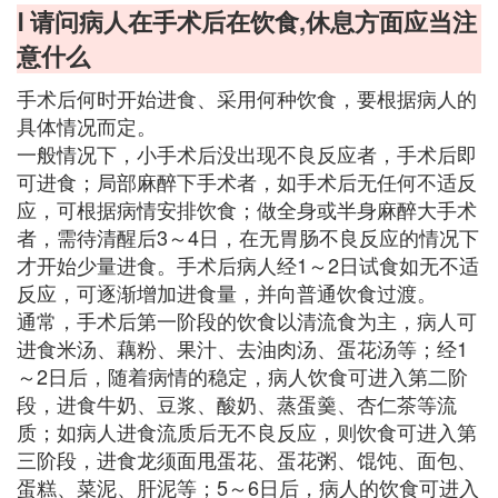
Ⅰ 请问病人在手术后在饮食,休息方面应当注
意什么
手术后何时开始进食、采用何种饮食，要根据病人的
具体情况而定。
一般情况下，小手术后没出现不良反应者，手术后即
可进食；局部麻醉下手术者，如手术后无任何不适反
应，可根据病情安排饮食；做全身或半身麻醉大手术
者，需待清醒后3～4日，在无胃肠不良反应的情况下
才开始少量进食。手术后病人经1～2日试食如无不适
反应，可逐渐增加进食量，并向普通饮食过渡。
通常，手术后第一阶段的饮食以清流食为主，病人可
进食米汤、藕粉、果汁、去油肉汤、蛋花汤等；经1
～2日后，随着病情的稳定，病人饮食可进入第二阶
段，进食牛奶、豆浆、酸奶、蒸蛋羹、杏仁茶等流
质；如病人进食流质后无不良反应，则饮食可进入第
三阶段，进食龙须面甩蛋花、蛋花粥、馄饨、面包、
蛋糕、菜泥、肝泥等；5～6日后，病人的饮食可进入