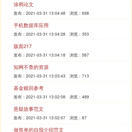
症。另外，疼痛、创伤及手术中的刺激会导致营养物
涂鸦论文
质消耗的增加。这些均可导致营养缺乏和抵抗力下
发布：2021-03-31 13:04:48
浏览：698
降。所以手术后加强营养是术后伤口愈合、体质恢复
所必须的。手术后吃什么很重要，如何加强营养也是
手机数据库应用
一门学问。在食物的选择上面有三个根据。一、 根
发布：2021-03-31 13:04:28
浏览：353
据营养价值选择食物。手术后要多进食营养价值比较
高、清淡而又容易消化吸收的食物，尤其是优质动物
版面217
蛋白质；其次是补充微量元素，尤其是锌与钾。锌是
发布：2021-03-31 13:04:18
浏览：587
化学反应中的媒介，在促进蛋白（尤其是胶原蛋白）
的合成中起重要作用；钾能维持肌肉兴奋，术后容易
知网不查的资源
缺钾，导致疲乏无力；再次是各种维生素及纤维素的
发布：2021-03-31 13:03:43
浏览：713
补充。它们可以增加抗感染的能力，而维生素A、
基金赎回参考
C、E还可以促进伤口愈合；然后，可适量饮用碱性
矿泉水。这样可以在补充水分的同时使尿酸盐溶解与
发布：2021-03-31 13:02:08
浏览：489
排泄。最后要避免食用猪油、动物内脏、鳗鱼、甲
悬疑故事范文
鱼，少吃肥肉及含胆固醇较高的海鱼等。还要避免
烟、酒及浓茶，忌人参、蜂皇浆及灵芝等。二、根据
发布：2021-03-31 13:02:07
浏览：87
手术类型与手术对象选择食物。不同的手术类型在选
做简单的自我介绍范文