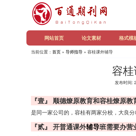
网站首页
论文素材
格式模
当前位置：
首页
»
导师指导
» 容桂课外辅导
容桂
发布时间: 20
『壹』 顺德燎原教育和容桂燎原教
是同一家公司的，容桂有两家分校，大良分
『贰』 开普通课外
辅导
班需要办营