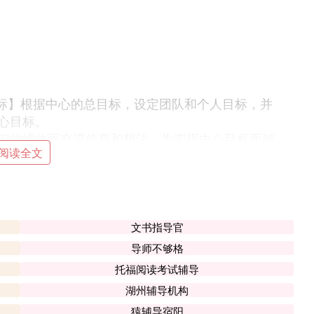
目标】根据中心的总目标，设定团队和个人目标，并
心目标。
们的绩效而交流信息和想法，为实现中心目标而倾
阅读全文
，按时完成并体现个人能力的最高水平。遵守承
题。
作的贡献和价值，勇于面对问题，乐于接受挑战。
文书指导官
；
导师不够格
托福阅读考试辅导
湖州辅导机构
工合作 共同进取
猿辅导宿阳