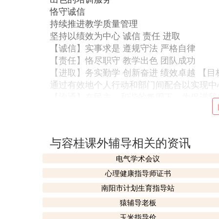
恪守诚信
持续推进教学质量管理
坚持以绩效为中心 诚信 责任 进取
【诚信】实事求是 遵规守法 严格自律
【责任】恪尽职守 教学出色 团队成功
【进取】务实勤学 创新奋进 绩效卓越 【
通过有效地个人行动和部门间配合以实现中
【沟通】在民主、和谐的氛围下，为促进我
听他人意见并接受他人的方法。
【行动】对个人目标负责，采取积极的行动
诺，敢于担责。坦然面对失败，有效解决问
与容桂课外辅导相关的资讯
【热情】认识到位实现中心目标是你本职工
适当激励和肯定，点燃团队热情。
电气学术会议
【自律】对待工作：关注我们的目标和职责
心理健康指导师证书
要求自己：守时、守法、守信；
南阳市计划生育指导站
对待他人：公平、公正、公开。
猿辅导老板
英才的工作理念是：服务学生 回报社会 分
玉米指导价