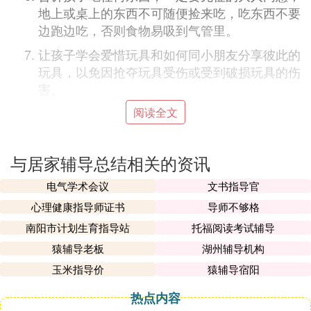
地上或桌上的东西不可随便捡来吃，吃东西不要
边跑边吃，否则食物易吸到气管里。
让孩子学会爱惜玩具和如何同小朋友分享彼此的
玩具，以免因抢夺玩具受伤或受到破损玩具的伤
害。
清洁用品或杀虫剂不可拿来喷着玩，捉迷藏时不
阅读全文
要躺到柜子，箱子里。
不要自己进浴室玩水，更不可在浴室里推，拉，
与居家辅导总结相关的资讯
打，跳，随意开启热水龙头。
电气学术会议
文书指导官
在户外活动的时候，要在父母视线范围内活动，
心理健康指导师证书
导师不够格
奔跑，跳跃，攀爬都要量力而行。
南阳市计划生育指导站
托福阅读考试辅导
我始终认为，孩子要平平安安地度过一个美好幸
猿辅导老板
湖州辅导机构
福的童年，仅仅靠家长呵护是远远不够的。孩子
玉米指导价
猿辅导宿阳
不可能永远生活在父母的羽翼下，他们始终要长
大、独立。因此，家长不仅要细心的爱护孩子，
热点内容
更要注意培养孩子的自我保护能力，这样才能真