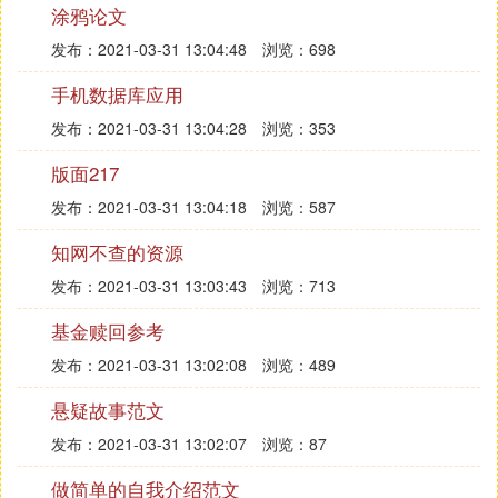
涂鸦论文
④ 派出所指导员什么时候可以成为所长
发布：2021-03-31 13:04:48
浏览：698
派出所为公安系抄统的基层组织，袭一般来讲，派出
手机数据库应用
所指导员同所长的职务是平级，对于指导员什么时候
发布：2021-03-31 13:04:28
浏览：353
成为所长，可根据《公务员法》关于职务任免规定执
版面217
行。
《公务员法》第六章职务任免
发布：2021-03-31 13:04:18
浏览：587
第三十八条 公务员职务实行选任制和委任制。
知网不查的资源
领导成员职务按照国家规定实行任期制。
第三十九条 选任制公务员在选举结果生效时即任当
发布：2021-03-31 13:03:43
浏览：713
选职务；任期届满不再连任，或者任期内辞职、被罢
基金赎回参考
免、被撤职的，其所任职务即终止。
发布：2021-03-31 13:02:08
浏览：489
第四十条委任制公务员遇有试用期满考核合格、职务
发生变化、不再担任公务员职务以及其他情形需要任
悬疑故事范文
免职务的，应当按照管理权限和规定的程序任免其职
发布：2021-03-31 13:02:07
浏览：87
务。
第四十一条 公务员任职必须在规定的编制限额和职
做简单的自我介绍范文