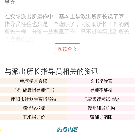
事务。
在实际派出所运作中，基本上是派出所所长说了算，
指导员往往也只是一个虚职了，同协助所长工作的副
所长一样，分管一些所里工作，只不过等级比副所长
高点点而已。
阅读全文
③ 乡级派出所所长教导员什么级别什么条
件
与派出所长指导员相关的资讯
基层乡镇的行政级别为正科级；基层乡镇派出所的行
政级别为副科级。
电气学术会议
文书指导官
所长与教导员是版平级权的，所长主管行政事务，教
心理健康指导师证书
导师不够格
导员主管政治工作。
南阳市计划生育指导站
托福阅读考试辅导
猿辅导老板
湖州辅导机构
————————————————————————
玉米指导价
猿辅导宿阳
这跟部队一样的：
连（指导员）、营（教导员）、团以上（政委），
热点内容
派出所（教导员）、公安局（政委）。