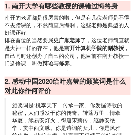
1. 南开大学有哪些教授的课错过悔终身
南开的老师都是很厉害的啦，但是有几位老师是不得
不去蹭课的，不然简直后悔啊，这些老师是典型的人
好课还好。
排在首位的当然要属
了，这位老师简直就
史广顺老师
是大神一样的存在，他是
，
南开计算机学院的副教授
自己同时还创办了自己的公司，他目前在南开教授一
门选修课，叫做
。
辩论与修养
2. 感动中国2020给叶嘉莹的颁奖词是什么
对此你作何评价
颁奖词是”桃李天下，传承一家。你发掘诗歌的
秘密，人们感发于你的传奇。转蓬万里，情牵
华夏，续易安灯火，得唐宋薪传，继静安绝
学，贯中西文脉。你是诗词的女儿，你是风雅