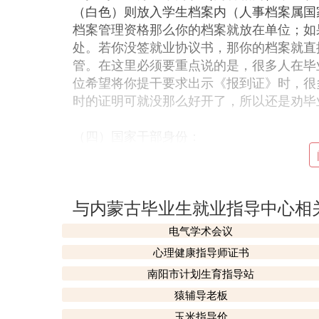
（白色）则放入学生档案内（人事档案属国
档案管理资格那么你的档案就放在单位；如
处。若你没签就业协议书，那你的档案就直
管。在这里必须要重点说的是，很多人在毕
位希望将你提干要求出示《报到证》时，很
时的证明可就没那么好开了，所以还是劝毕
（四）国家干部身份：
在中国社会体系中，公民分三种身份：农民
管理，而干部归人事局管理。大学生属于国
与内蒙古毕业生就业指导中心相
却从毕业后就莫名其妙的丢了自己的干部身
认为有就有，没有就没有，没有的话我至少
电气学术会议
有留住你的干部身份，可以说你的大学就是
心理健康指导师证书
变你自己的身份。
南阳市计划生育指导站
国家干部身份靠什么来？靠就业协议，靠《
明，假如某天你被提干时，这个就是你可以
猿辅导老板
被提，因为你是工人。
玉米指导价