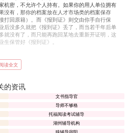
家机密，不允许个人持有。如果你的用人单位拥有
果没有，那你的档案放在人才市场类的档案保存
接打回原籍）。而《报到证》则交由你手自行保
业后没多久就把《报到证》丢了，而当若干年后单
多就没有了，而只能再跑回某地去重新开证明，这
业生保管好《报到证》。
阅读全文
、工人、干部。农民归农业部管理，工人归劳动局
家培养的专业人才，属于国家干部身份。而很多人
关的资讯
份。当然也有很多是根本不在乎自己的干部身份。
是四年大学毕业学士学位。其实你错了。如果你没
文书指导官
白念，而你只是个有学士学位的工人，根本没有改
导师不够格
托福阅读考试辅导
报到证》。《报到证》就是你大学生干部身份的证
被提干的证明，因为你是干部身份。否则你就不能
湖州辅导机构
猿辅导宿阳