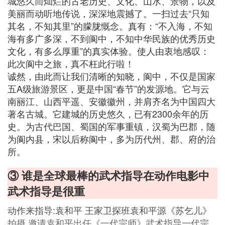
城悠久而灿烂的古老历史、文化、山水、景物，以及
美丽而动听地传说，深深地震撼了。一扫过去“只知
其名，不知其里”的朦胧慨念。真有：“不入海，不知
海有多广多深，不到阆中，不知中华民族的优秀历史
文化，有多么厚重”的真实体验。使人由衷地感叹：
此次阆中之旅，真不枉此行啦！
诚然，由此而让我们清晰的知晓，阆中，不仅是国家
五A级旅游景区，更是中国“春节”的发源地。它与云
南丽江、山西平遥、安徽徽州，并肩齐名为中国四大
著名古城。它建城的历史悠久，已有2300余年的历
史。为古代巴国、蜀国的军事重镇，汉蜀为巴郡，随
为阆内县，宋以后称阆中，多为历代州、郡、府的治
所。
③ 谁是全球最棒的武术指导在动作电影中
武术指导是很重
动作来指导:袁和平 王家卫探班袁和平源《苏乞儿》
拍摄 邀请袁和平出任《一代宗师》武术指导一代宗