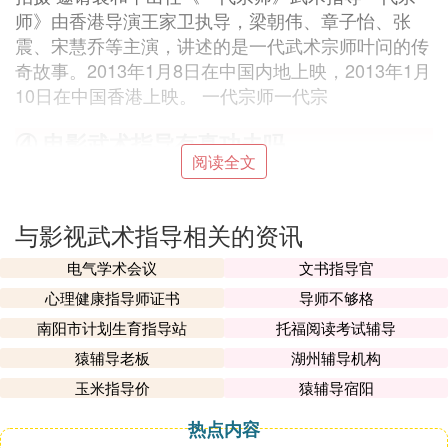
师》由香港导演王家卫执导，梁朝伟、章子怡、张
震、宋慧乔等主演，讲述的是一代武术宗师叶问的传
奇故事。2013年1月8日在中国内地上映，2013年1月
10日在中国香港上映。 一代宗师一代宗
④ 电影武术指导有真功夫吗
阅读全文
电影武术指导：【香港】刘家良1934年7月28日生于
广州市，洪家拳嫡系传人。袁和平1945年生于广州武
与影视武术指导相关的资讯
术世家， 自幼习武。甄子丹1963年7月27日生于广东
越秀区，武术世家。【美国】史蒂芬.西格尔1951年4
电气学术会议
文书指导官
月10日生于美国密歇根州兰辛，合气道黑带七段。
心理健康指导师证书
导师不够格
⑤ 看一部电影介绍武术指导：谁谁谁 动作
南阳市计划生育指导站
托福阅读考试辅导
指导谁谁谁 武术指导跟动作指导有什么区
猿辅导老板
湖州辅导机构
别吗
玉米指导价
猿辅导宿阳
有区别的。动作指导一般指的是武戏中人物打斗动作
热点内容