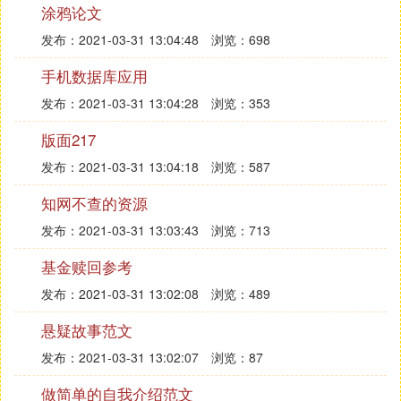
的设计和根据演员的修回改以及现场督导演出效果。
涂鸦论文
武术指答导是动作指导的一种，不过更加专业，是专
发布：2021-03-31 13:04:48
浏览：698
门指导武打片中的武戏的动作督导。我们经常看的美
国大片也有打斗翻滚等等动作这就是动作指导最终设
手机数据库应用
计由演员演出出来的效果，但是不一定是武术效果。
发布：2021-03-31 13:04:28
浏览：353
简单地讲，动作指导包含了武术指导，武术指导是动
作指导中的一类。另外个别文戏中也有动作指导，但
版面217
是由于一般这个工作都交给导演负责了，所以大多数
发布：2021-03-31 13:04:18
浏览：587
情况里实际文戏中是不需要特别增设动作指导的。
知网不查的资源
⑥ 华语电影中的武术指导有哪些
发布：2021-03-31 13:03:43
浏览：713
当年香港有四大武术指导 刘家良 洪金宝 袁和平 程小
基金赎回参考
东 现在都老了 刘家良好长时间没见了 洪金宝也专心
发布：2021-03-31 13:02:08
浏览：489
幕后了 袁和平拍了苏乞儿后就没见 程小东跟了张艺
谋就算完了 现在比较活跃的还有 钱嘉乐 董伟 但是也
悬疑故事范文
看不到当年香港电影黄金时期的风采了
发布：2021-03-31 13:02:07
浏览：87
做简单的自我介绍范文